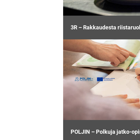
3R – Rakkaudesta riistaru
POLJIN – Polkuja jatko-opi