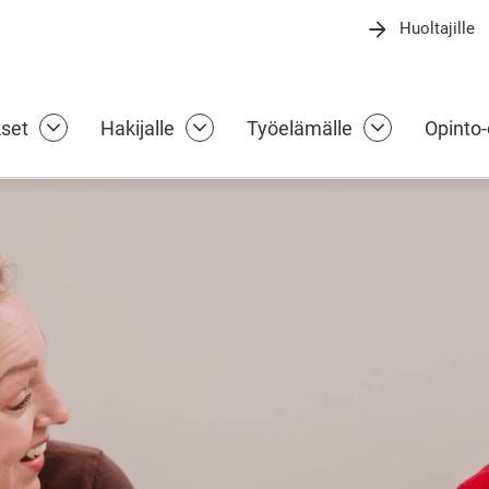
Huoltajille
ammattiopisto
kset
Hakijalle
Työelämälle
Opinto-
Koulutukset alasivut
Hakijalle alasivut
Työelämälle 