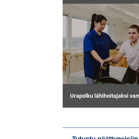
Urapolku lähihoitajaksi v
Tutustu päättyneisiin