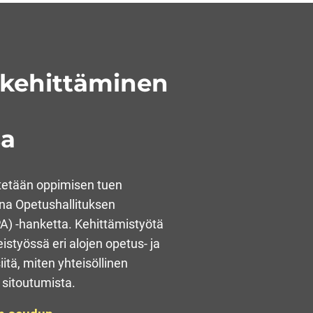
 kehittäminen
sa
tetään oppimisen tuen
na Opetushallituksen
) -hanketta. Kehittämistyötä
istyössä eri alojen opetus- ja
itä, miten yhteisöllinen
 sitoutumista.