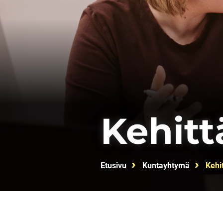
Kehitt
Etusivu
Kuntayhtymä
Kehi