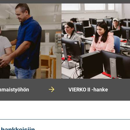
ammaistyöhön
VIERKO II -hanke
 hankkeisiin