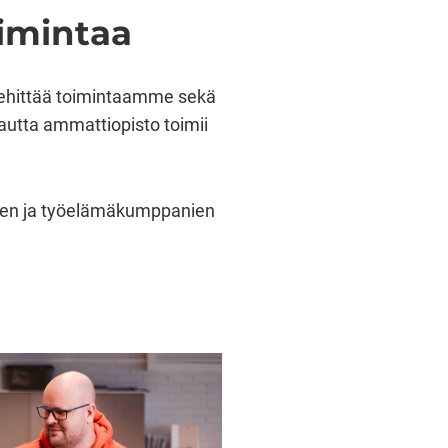
oimintaa
 kehittää toimintaamme sekä
kautta ammattiopisto toimii
iden ja työelämäkumppanien