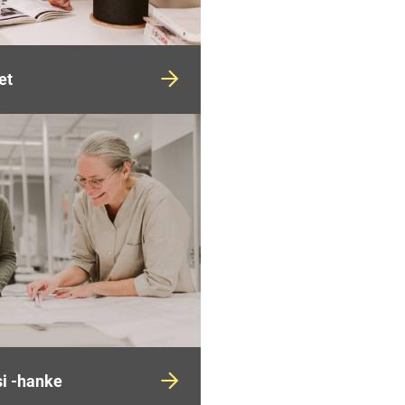
et
i -hanke