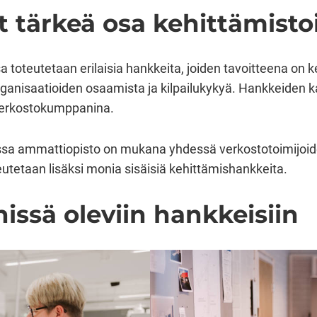
 tärkeä osa kehittämist
toteutetaan erilaisia hankkeita, joiden tavoitteena on
organisaatioiden osaamista ja kilpailukykyä. Hankkeiden 
 verkostokumppanina.
joissa ammattiopisto on mukana yhdessä verkostotoimijo
tetaan lisäksi monia sisäisiä kehittämishankkeita.
issä oleviin hankkeisiin