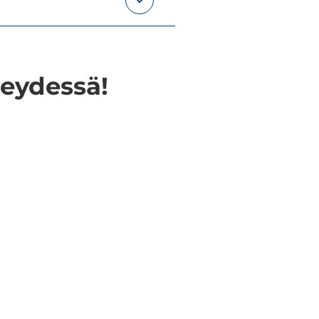
teydessä!