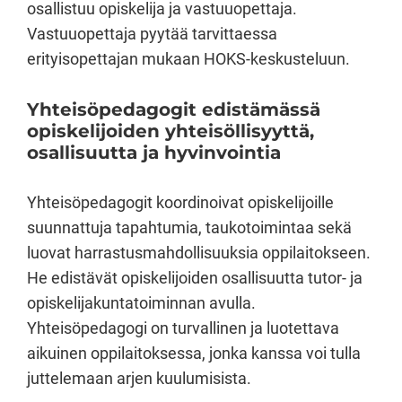
osallistuu opiskelija ja vastuuopettaja.
Vastuuopettaja pyytää tarvittaessa
erityisopettajan mukaan HOKS-keskusteluun.
Yhteisöpedagogit edistämässä
opiskelijoiden yhteisöllisyyttä,
osallisuutta ja hyvinvointia
Yhteisöpedagogit koordinoivat opiskelijoille
suunnattuja tapahtumia, taukotoimintaa sekä
luovat harrastusmahdollisuuksia oppilaitokseen.
He edistävät opiskelijoiden osallisuutta tutor- ja
opiskelijakuntatoiminnan avulla.
Yhteisöpedagogi on turvallinen ja luotettava
aikuinen oppilaitoksessa, jonka kanssa voi tulla
juttelemaan arjen kuulumisista.