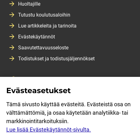
Huoltajille
Tutustu koulutusaloihin
Lue artikkeleita ja tarinoita
Evästekäytännöt
Saavutettavuusseloste
Todistukset ja todistusjäljennökset
Salasanan vaihtopalvelu
Evästeasetukset
Opiskeluopas
Opiskelijan kirjautuminen
Tämä sivusto käyttää evästeitä. Evästeistä osa on
välttämättömiä, ja osaa käytetään analytiikka- tai
Sosiaalinen media: facebook
Sosiaalinen media: linkedin
Sosiaalinen media: instagram
Sosiaalinen media: youtube
markkinointitarkoituksiin.
Lue lisää Evästekäytännöt-sivulta.
English