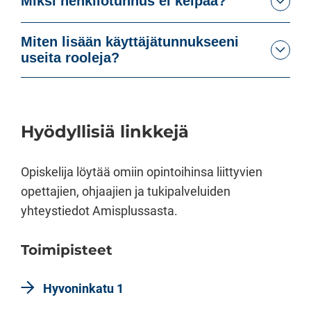
Miksi henkilötunnus ei kelpaa?
Miten lisään käyttäjätunnukseeni
useita rooleja?
Hyödyllisiä linkkejä
Opiskelija löytää omiin opintoihinsa liittyvien
opettajien, ohjaajien ja tukipalveluiden
yhteystiedot Amisplussasta.
Toimipisteet
Hyvoninkatu 1