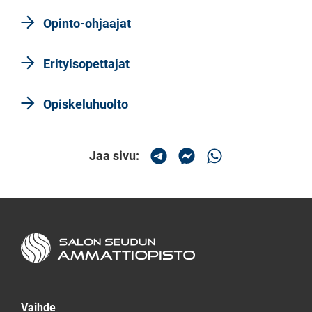
Opinto-ohjaajat
Erityisopettajat
Opiskeluhuolto
Jaa sivu:
Jaa Telegramissa
Jaa Messengerissä
Jaa Whatsapissa
Salon seudun ammattiopisto
Vaihde