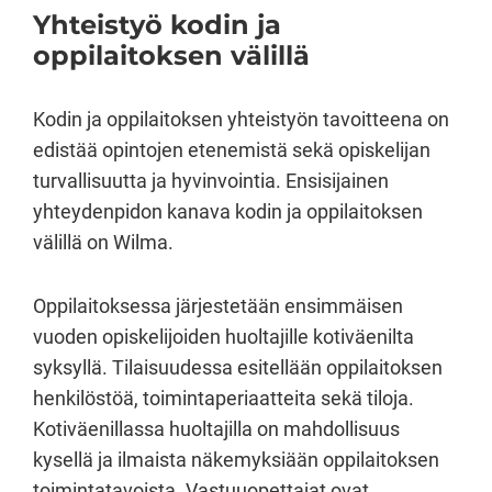
Yhteistyö kodin ja
oppilaitoksen välillä
Kodin ja oppilaitoksen yhteistyön tavoitteena on
edistää opintojen etenemistä sekä opiskelijan
turvallisuutta ja hyvinvointia. Ensisijainen
yhteydenpidon kanava kodin ja oppilaitoksen
välillä on Wilma.
Oppilaitoksessa järjestetään ensimmäisen
vuoden opiskelijoiden huoltajille kotiväenilta
syksyllä. Tilaisuudessa esitellään oppilaitoksen
henkilöstöä, toimintaperiaatteita sekä tiloja.
Kotiväenillassa huoltajilla on mahdollisuus
kysellä ja ilmaista näkemyksiään oppilaitoksen
toimintatavoista. Vastuuopettajat ovat