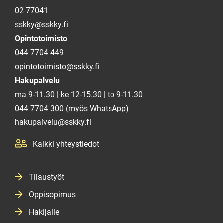
02 77041
sskky@sskky.fi
Opintotoimisto
044 7704 449
opintotoimisto@sskky.fi
Hakupalvelu
ma 9-11.30 | ke 12-15.30 | to 9-11.30
044 7704 300 (myös WhatsApp)
hakupalvelu@sskky.fi
Kaikki yhteystiedot
Tilaustyöt
Oppisopimus
Hakijalle