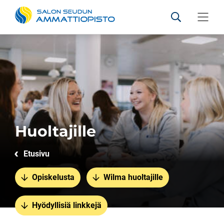
Salon seudun ammattiopis
Hae sivustolt
Valikko
Siirry sisältöön
Huoltajille
Etusivu
Opiskelusta
Wilma huoltajille
Hyödyllisiä linkkejä