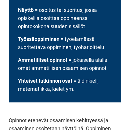
Näyttö
= osoitus tai suoritus, jossa
opiskelija osoittaa oppineensa
opintokokonaisuuden sisällöt
Työssäoppiminen
= työelämässä
suoritettava oppiminen, työharjoittelu
Ammatilliset opinnot
= jokaisella alalla
omat ammatillisen osaamisen opinnot
Yhteiset tutkinnon osat
= äidinkieli,
matematiikka, kielet ym.
Opinnot etenevät osaamisen kehittyessä ja
osaaminen osoitetaan näyttöinä. Oppiminen