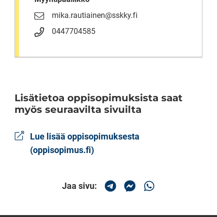
mika.rautiainen@sskky.fi
0447704585
Lisätietoa oppisopimuksista saat
myös seuraavilta sivuilta
Lue lisää oppisopimuksesta
(oppisopimus.fi)
Jaa sivu:
Jaa Telegramissa
Jaa Messengerissä
Jaa Whatsapissa