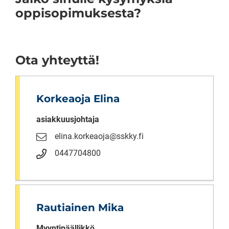
oppisopimuksesta?
Ota yhteyttä!
Korkeaoja Elina
asiakkuusjohtaja
elina.korkeaoja@sskky.fi
0447704800
Rautiainen Mika
Myyntipäällikkö