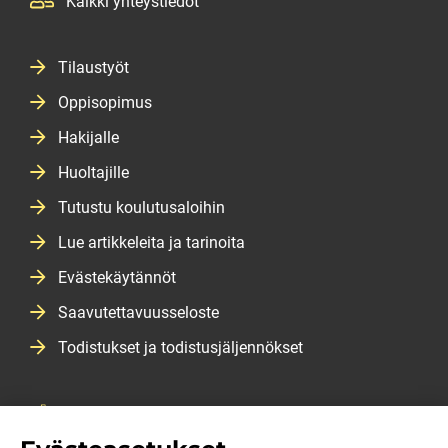
Kaikki yhteystiedot
Tilaustyöt
Oppisopimus
Hakijalle
Huoltajille
Tutustu koulutusaloihin
Lue artikkeleita ja tarinoita
Evästekäytännöt
Saavutettavuusseloste
Todistukset ja todistusjäljennökset
Salasanan vaihtopalvelu
Opiskeluopas