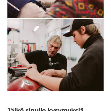
Jäikö sinulle kysymyksiä