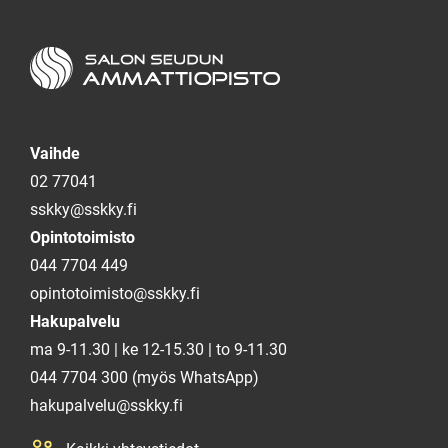
Salon seudun ammattiopisto
Vaihde
02 77041
sskky@sskky.fi
Opintotoimisto
044 7704 449
opintotoimisto@sskky.fi
Hakupalvelu
ma 9-11.30 | ke 12-15.30 | to 9-11.30
044 7704 300 (myös WhatsApp)
hakupalvelu@sskky.fi