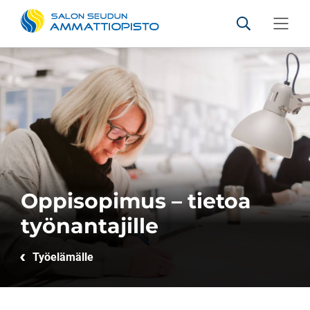
Salon seudun ammattiopis
Hae sivustolt
Valikko
Siirry sisältöön
Oppisopimus – tietoa
työnantajille
Työelämälle