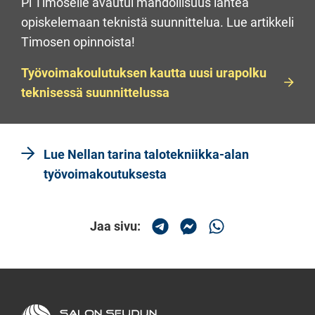
Pi Timoselle avautui mahdollisuus lähteä
opiskelemaan teknistä suunnittelua. Lue artikkeli
Timosen opinnoista!
Työvoimakoulutuksen kautta uusi urapolku
teknisessä suunnittelussa
Lue Nellan tarina talotekniikka-alan
työvoimakoutuksesta
Jaa sivu:
Jaa Telegramissa
Jaa Messengerissä
Jaa Whatsapissa