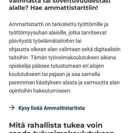
valinnasta tai soveltuvuudestasi
alalle? Hae ammattistarttiin!
Ammattistartti on tarkoitettu työttömille ja
työttömyysuhan alaisille, jotka tarvitsevat
päivitystä työelämätaitoihin tai
ohjausta oikean alan valintaan sekä digitaalisiin
taitoihin. Tämän työvoimakoulutuksen aikana
opiskelija pääsee tutustumaan eri alojen
koulutukseen tai pajaan ja saa samalla
paremman käsityksen alasta ja varmuutta alan
opintoihin hakeutumiseen.
Kysy lisää Ammattistartista
Mitä rahallista tukea voin