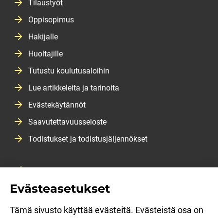
Tilaustyöt
Oppisopimus
Hakijalle
Huoltajille
Tutustu koulutusaloihin
Lue artikkeleita ja tarinoita
Evästekäytännöt
Saavutettavuusseloste
Todistukset ja todistusjäljennökset
Salasanan vaihtopalvelu
Evästeasetukset
Opiskeluopas
Opiskelijan kirjautuminen
Tämä sivusto käyttää evästeitä. Evästeistä osa on