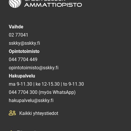
Salon seudun ammattiopisto
Vaihde
02 77041
sskky@sskky.fi
Opintotoimisto
044 7704 449
opintotoimisto@sskky.fi
Hakupalvelu
ma 9-11.30 | ke 12-15.30 | to 9-11.30
044 7704 300 (myös WhatsApp)
hakupalvelu@sskky.fi
Kaikki yhteystiedot