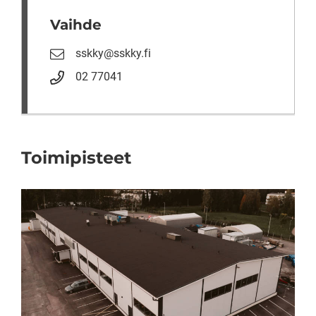
Vaihde
sskky@sskky.fi
02 77041
Toimipisteet