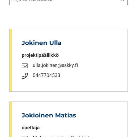
Haku
Jokinen Ulla
projektipäällikkö
ulla.jokinen@sskky.fi
0447704533
Jokioinen Matias
opettaja