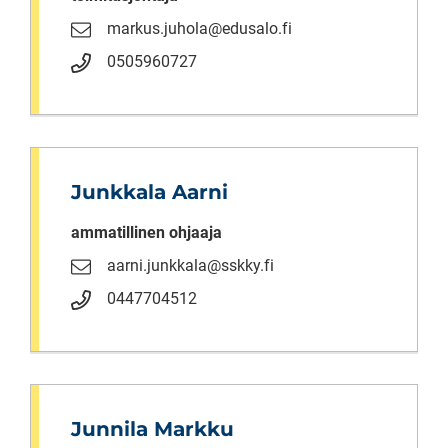
markus.juhola@edusalo.fi
0505960727
Junkkala Aarni
ammatillinen ohjaaja
aarni.junkkala@sskky.fi
0447704512
Junnila Markku