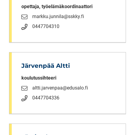
opettaja, työelämäkoordinaattori
markku.junnila@sskky.fi
0447704310
Järvenpää Altti
koulutussihteeri
altti.jarvenpaa@edusalo.fi
0447704336