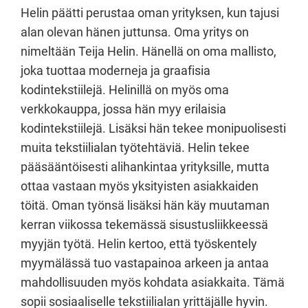
Helin päätti perustaa oman yrityksen, kun tajusi
alan olevan hänen juttunsa. Oma yritys on
nimeltään Teija Helin. Hänellä on oma mallisto,
joka tuottaa moderneja ja graafisia
kodintekstiilejä. Helinillä on myös oma
verkkokauppa, jossa hän myy erilaisia
kodintekstiilejä. Lisäksi hän tekee monipuolisesti
muita tekstiilialan työtehtäviä. Helin tekee
pääsääntöisesti alihankintaa yrityksille, mutta
ottaa vastaan myös yksityisten asiakkaiden
töitä. Oman työnsä lisäksi hän käy muutaman
kerran viikossa tekemässä sisustusliikkeessä
myyjän työtä. Helin kertoo, että työskentely
myymälässä tuo vastapainoa arkeen ja antaa
mahdollisuuden myös kohdata asiakkaita. Tämä
sopii sosiaaliselle tekstiilialan yrittäjälle hyvin.