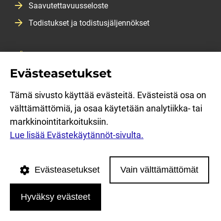
Saavutettavuusseloste
Todistukset ja todistusjäljennökset
Salasanan vaihtopalvelu
Evästeasetukset
Opiskeluopas
Opiskelijan kirjautuminen
Tämä sivusto käyttää evästeitä. Evästeistä osa on
välttämättömiä, ja osaa käytetään analytiikka- tai
Sosiaalinen media: facebook
Sosiaalinen media: linkedin
Sosiaalinen media: instagram
Sosiaalinen media: youtube
markkinointitarkoituksiin.
Lue lisää Evästekäytännöt-sivulta.
English
Svenska
Evästeasetukset
Vain välttämättömät
Hyväksy evästeet
TAKAISIN YLÖS