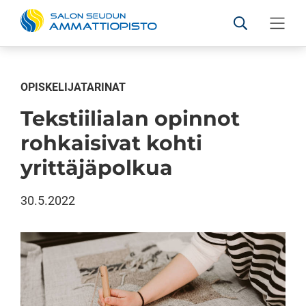
Salon seudun ammattiopis
Hae sivustolt
Valikko
Siirry sisältöön
OPISKELIJATARINAT
Tekstiilialan opinnot
rohkaisivat kohti
yrittäjäpolkua
30.5.2022