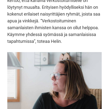
kertoo, että kanavia verkostoitumiselle on
löytynyt muualta. Erityisen hyödylliseksi hän on
kokenut erilaiset naisyrittäjien ryhmät, joista saa
apua ja vinkkejä. “Verkostoituminen
samanlaisten ihmisten kanssa on ollut helppoa.
Käymme yhdessä syömässä ja samanlaisissa
tapahtumissa”, toteaa Helin.