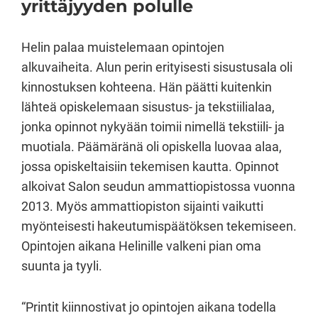
yrittäjyyden polulle
Helin palaa muistelemaan opintojen
alkuvaiheita. Alun perin erityisesti sisustusala oli
kinnostuksen kohteena. Hän päätti kuitenkin
lähteä opiskelemaan sisustus- ja tekstiilialaa,
jonka opinnot nykyään toimii nimellä tekstiili- ja
muotiala. Päämäränä oli opiskella luovaa alaa,
jossa opiskeltaisiin tekemisen kautta. Opinnot
alkoivat Salon seudun ammattiopistossa vuonna
2013. Myös ammattiopiston sijainti vaikutti
myönteisesti hakeutumispäätöksen tekemiseen.
Opintojen aikana Helinille valkeni pian oma
suunta ja tyyli.
“Printit kiinnostivat jo opintojen aikana todella