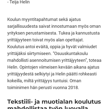
Teija Helin
Koulun myyntitapahtumat sekä ajatus
sarjallisuudesta saivat innostumaan myös oman
yrityksen perustamisesta. Tukea ja kannustusta
yrittäjyyteen toivat myös alan opettajat.
Koulutus antoi eväitä, oppia ja hyvät valmiudet
yrittäjäksi siirtymiseen. “Osuuskuntakoulu
mahdollisti asennoitumisen yrittäjyyteen”, toteaa
Helin. Opintojen viimeisen kevään aikana ajatus
yrittäjyydestä selkiytyi ja Helin päätti rohkeasti
kokeilla, miltä yrittäjyys tuntuisi. Oman
toiminimen hän perusti vuonna 2018.
Tekstiili- ja muotialan koulutus
mahdollistaa työn luovalla