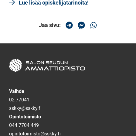
Lue lisää opiskelijatarinoita!
Jaa sivu:
Jaa Telegramissa
Jaa Messengerissä
Jaa Whatsapissa
Salon seudun ammattiopisto
Vaihde
02 77041
sskky@sskky.fi
Opintotoimisto
044 7704 449
opintotoimisto@sskky.fi