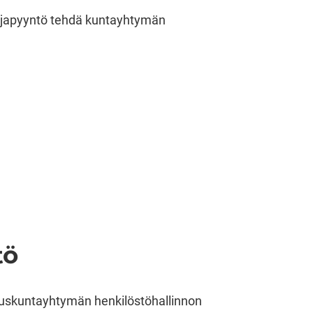
kirjapyyntö tehdä kuntayhtymän
tö
uskuntayhtymän henkilöstöhallinnon