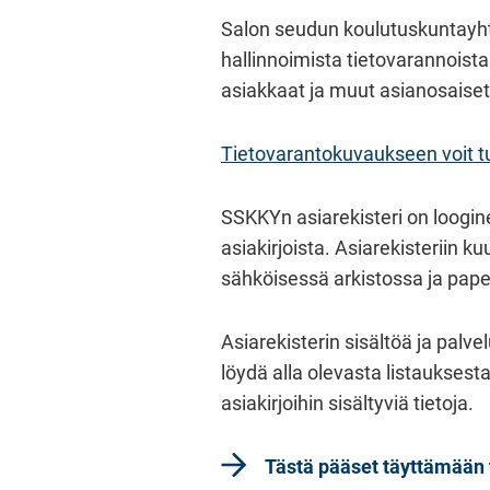
Salon seudun koulutuskuntayht
hallinnoimista tietovarannoista
asiakkaat ja muut asianosaiset 
Tietovarantokuvaukseen voit tu
SSKKYn asiarekisteri on looginen
asiakirjoista. Asiarekisteriin ku
sähköisessä arkistossa ja pape
Asiarekisterin sisältöä ja palve
löydä alla olevasta listauksest
asiakirjoihin sisältyviä tietoja.
Tästä pääset täyttämään