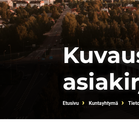
Kuvaus
asiakir
Etusivu
Kuntayhtymä
Tiet