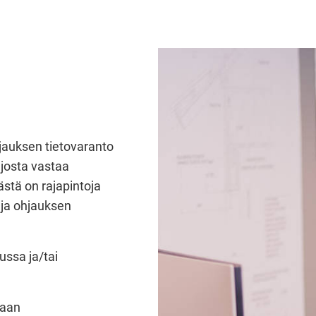
jauksen tietovaranto
 josta vastaa
ästä on rajapintoja
n ja ohjauksen
ssa ja/tai
maan