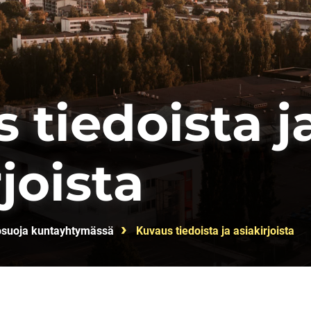
 tiedoista j
joista
osuoja kuntayhtymässä
Kuvaus tiedoista ja asiakirjoista