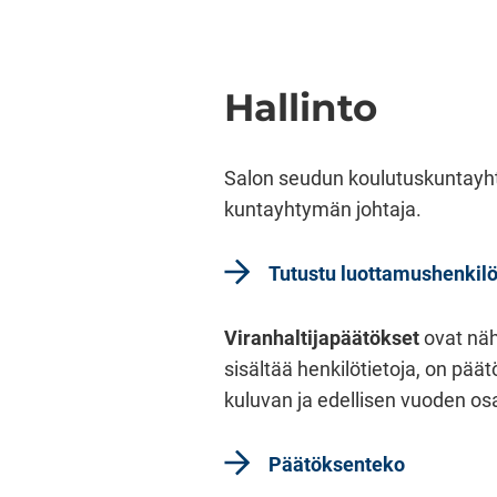
Hallinto
Salon seudun koulutuskuntayhty
kuntayhtymän johtaja.
Tutustu luottamushenkilö
Viranhaltijapäätökset
ovat näh
sisältää henkilötietoja, on pä
kuluvan ja edellisen vuoden osal
Päätöksenteko