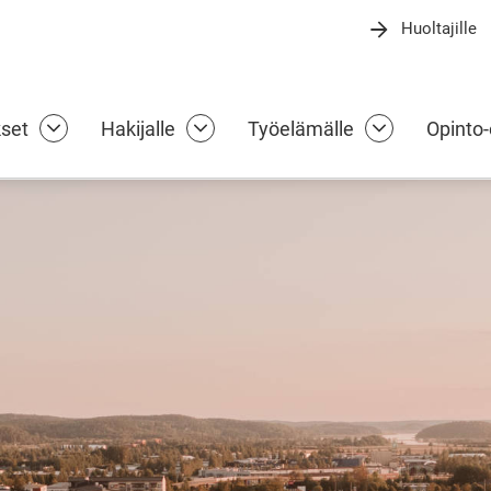
Huoltajille
ammattiopisto
kset
Hakijalle
Työelämälle
Opinto-
Koulutukset alasivut
Hakijalle alasivut
Työelämälle 