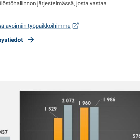
ilöstöhallinnon järjestelmässä, josta vastaa
(siirryt toiseen palveluun)
sä avoimiin työpaikkoihimme
eystiedot