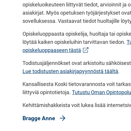
opiskeluoikeuteen liittyvät tiedot, arvioinnit ja o
asiakirjat. Myös opetuksen työjärjestykset ov
sovelluksessa. Vastaavat tiedot huoltajille löy
Opiskeluoppaasta opiskelija, huoltaja tai opisk
löytää kaiken opiskeluihin tarvittavan tiedon.
T
(siirryt toiseen palvel
opiskeluoppaaseen tästä
Todistusjäljennökset ovat arkistoitu sähköisest
Lue todistusten asiakirjapyynnöstä täältä
.
Kansallisesta Koski tietovarannosta voit tarkast
liittyviä opintotietoja.
Tutustu Oman Opintopolu
Kehittämishakkeista voit lukea lisää internets
Bragge Anne