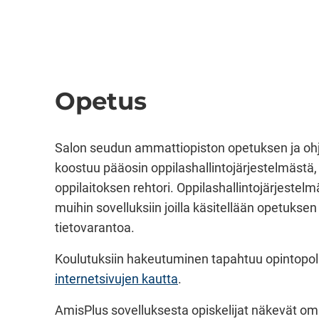
Opetus
Salon seudun ammattiopiston opetuksen ja oh
koostuu pääosin oppilashallintojärjestelmästä,
oppilaitoksen rehtori. Oppilashallintojärjestelm
muihin sovelluksiin joilla käsitellään opetukse
tietovarantoa.
Koulutuksiin hakeutuminen tapahtuu opintopolu
internetsivujen kautta
.
AmisPlus sovelluksesta opiskelijat näkevät o