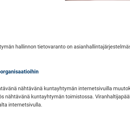
män hallinnon tietovaranto on asianhallintajärjestelmäs
organisaatioihin
tävänä nähtävänä kuntayhtymän internetsivuilla muutok
ätös nähtävänä kuntayhtymän toimistossa. Viranhaltijapä
ta internetsivulla.