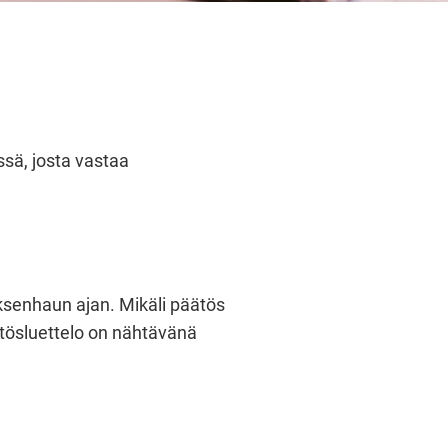
sä, josta vastaa
senhaun ajan. Mikäli päätös
ätösluettelo on nähtävänä