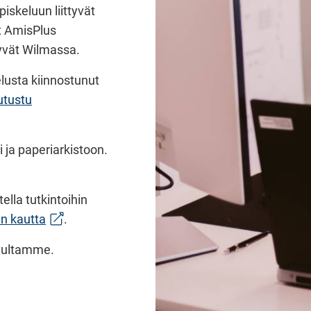
piskeluun liittyvät
at AmisPlus
tyvät Wilmassa.
elusta kiinnostunut
utustu
uun)
i ja paperiarkistoon.
ella tutkintoihin
(siirryt toiseen palveluun)
n kautta
.
ivultamme.