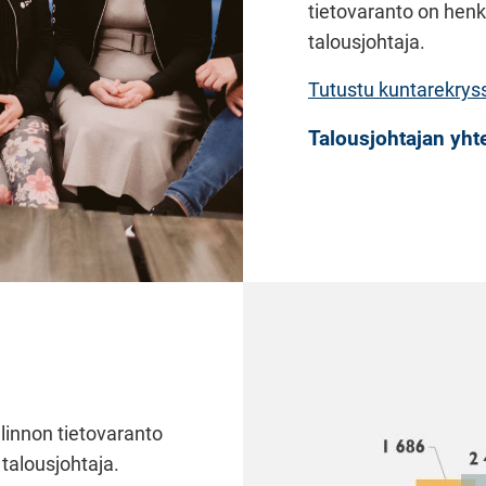
tietovaranto on henk
talousjohtaja.
Tutustu kuntarekrys
Talousjohtajan yht
innon tietovaranto
 talousjohtaja.