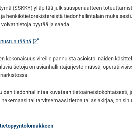
ymä (SSKKY) ylläpitää julkisuusperiaatteen toteuttamis
 ja henkilötietorekistereistä tiedonhallintalain mukaises
voivat tietoja pyytää ja saada.
(siirryt toiseen palveluun)
tustua täältä
 kokonaisuus vireille pannuista asioista, näiden käsittelyv
uluvia tietoja on asianhallintajärjestelmässä, operatiivisis
riarkistossa.
luiden tiedonhallintaa kuvataan tietoaineistokohtaisesti, jo
a hakemaasi tai tarvitsemaasi tietoa tai asiakirjaa, on si
 tietopyyntölomakkeen