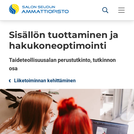
Salon seudun ammattiopis
Hae sivustolt
Valikko
Siirry sisältöön
Sisällön tuottaminen ja
hakukoneoptimointi
Taideteollisuusalan perustutkinto, tutkinnon
osa
Liiketoiminnan kehittäminen