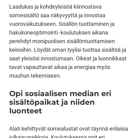
Laadukas ja kohdeyleisöä kiinnostava
somesisältö saa näkyvyyttä ja innostaa
vuorovaikutukseen. Sisällön tuottaminen ja
hakukoneoptimointi -koulutuksen aikana
perehdyt monipuolisen sisällöntuottamisen
keinoihin. Löydät oman tyylisi tuottaa sisältöä ja
saat yleisösi innostumaan. Oikeat ja luonnikkaat
tavat vapauttavat aikaa ja energiaa myös
muuhun tekemiseen.
Opi sosiaalisen median eri
sisältöpaikat ja niiden
luonteet
Alati kehittyvät somealustat ovat täynnä erilaisia
julkaisupaikkoja. Koulutuksessa opit eri