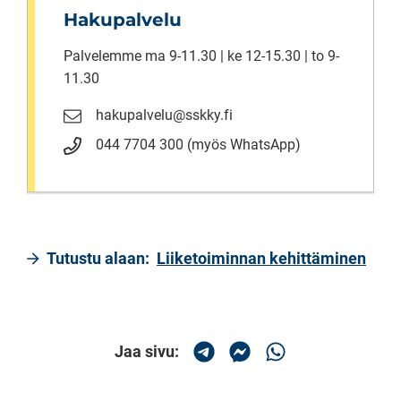
Hakupalvelu
Palvelemme ma 9-11.30 | ke 12-15.30 | to 9-
11.30
hakupalvelu@sskky.fi
044 7704 300 (myös WhatsApp)
Tutustu alaan:
Liiketoiminnan kehittäminen
Jaa sivu:
Jaa Telegramissa
Jaa Messengerissä
Jaa Whatsapissa