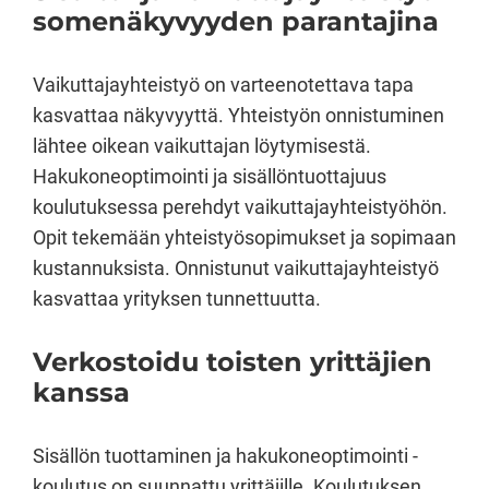
somenäkyvyyden parantajina
Vaikuttajayhteistyö on varteenotettava tapa
kasvattaa näkyvyyttä. Yhteistyön onnistuminen
lähtee oikean vaikuttajan löytymisestä.
Hakukoneoptimointi ja sisällöntuottajuus
koulutuksessa perehdyt vaikuttajayhteistyöhön.
Opit tekemään yhteistyösopimukset ja sopimaan
kustannuksista. Onnistunut vaikuttajayhteistyö
kasvattaa yrityksen tunnettuutta.
Verkostoidu toisten yrittäjien
kanssa
Sisällön tuottaminen ja hakukoneoptimointi -
koulutus on suunnattu yrittäjille. Koulutuksen