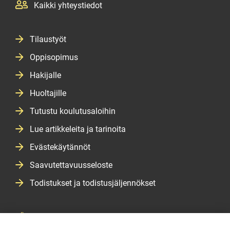
Kaikki yhteystiedot
Tilaustyöt
Oppisopimus
Hakijalle
Huoltajille
Tutustu koulutusaloihin
Lue artikkeleita ja tarinoita
Evästekäytännöt
Saavutettavuusseloste
Todistukset ja todistusjäljennökset
Salasanan vaihtopalvelu