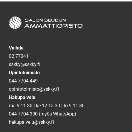
Salon seudun ammattiopisto
Vaihde
02 77041
sskky@sskky.fi
Opintotoimisto
044 7704 449
opintotoimisto@sskky.fi
Hakupalvelu
ma 9-11.30 | ke 12-15.30 | to 9-11.30
044 7704 300 (myös WhatsApp)
hakupalvelu@sskky.fi