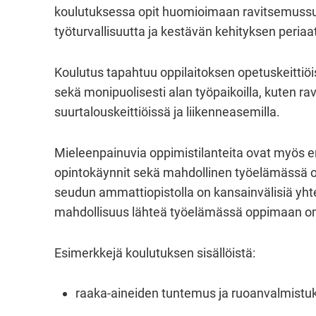
koulutuksessa opit huomioimaan ravitsemussuos
työturvallisuutta ja kestävän kehityksen periaa
Koulutus tapahtuu oppilaitoksen opetuskeittiö
sekä monipuolisesti alan työpaikoilla, kuten rav
suurtalouskeittiöissä ja liikenneasemilla.
Mieleenpainuvia oppimistilanteita ovat myös er
opintokäynnit sekä mahdollinen työelämässä o
seudun ammattiopistolla on kansainvälisiä yhte
mahdollisuus lähteä työelämässä oppimaan oma
Esimerkkejä koulutuksen sisällöistä:
raaka-aineiden tuntemus ja ruoanvalmistu