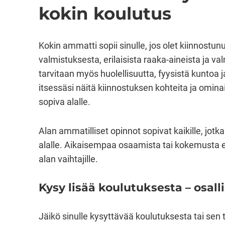
kokin koulutus
Kokin ammatti sopii sinulle, jos olet kiinnostun
valmistuksesta, erilaisista raaka-aineista ja
tarvitaan myös huolellisuutta, fyysistä kuntoa j
itsessäsi näitä kiinnostuksen kohteita ja ominai
sopiva alalle.
Alan ammatilliset opinnot sopivat kaikille, jotka 
alalle. Aikaisempaa osaamista tai kokemusta e
alan vaihtajille.
Kysy lisää koulutuksesta – osall
Jäikö sinulle kysyttävää koulutuksesta tai se