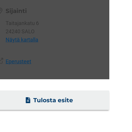
Sijainti
Taitajankatu 6
24240 SALO
Näytä kartalla
Eperusteet
Tulosta esite