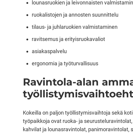
lounasruokien ja leivonnaisten valmistami
ruokalistojen ja annosten suunnittelu
tilaus- ja juhlaruokien valmistaminen
ravitsemus ja erityisruokavaliot
asiakaspalvelu
ergonomia ja työturvallisuus
Ravintola-alan ammatt
työllistymisvaihtoeh
Kokeilla on paljon työllistymisvaihtoja sekä ko
työpaikkoja ovat ruoka- ja seurusteluravintolat, 
kahvilat ja lounasravintolat, panimoravintolat, st