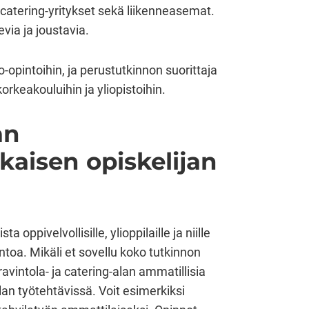
 ja catering-yritykset sekä liikenneasemat.
evia ja joustavia.
-opintoihin, ja perustutkinnon suorittaja
rkeakouluihin ja yliopistoihin.
an
kaisen opiskelijan
oppivelvollisille, ylioppilaille ja niille
tkintoa. Mikäli et sovellu koko tutkinnon
ravintola- ja catering-alan ammatillisia
an työtehtävissä. Voit esimerkiksi