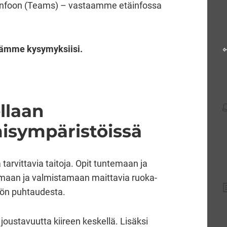
täinfoon (Teams) – vastaamme etäinfossa
lämme kysymyksiisi.
veluun)
ellaan
isympäristöissä
tarvittavia taitoja. Opit tuntemaan ja
lemaan ja valmistamaan maittavia ruoka-
tiön puhtaudesta.
joustavuutta kiireen keskellä. Lisäksi