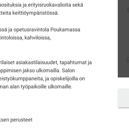
ituksia ja erityisruokavalioita sekä
tteita keittiöympäristössä.
issä ja opetusravintola Poukamassa
intoloissa, kahviloissa,
ilaiset asiakastilaisuudet, tapahtumat ja
ppimisen jakso ulkomailla. Salon
istyökumppaneita, ja opiskelijoilla on
n alan työpaikoille ulkomaille.
ksen perusteet