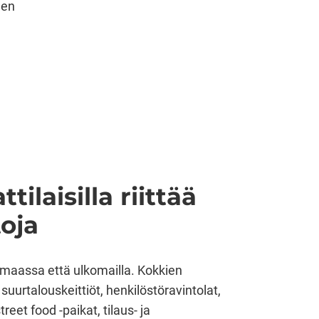
nen
ilaisilla riittää
toja
timaassa että ulkomailla. Kokkien
suurtalouskeittiöt, henkilöstöravintolat,
reet food -paikat, tilaus- ja