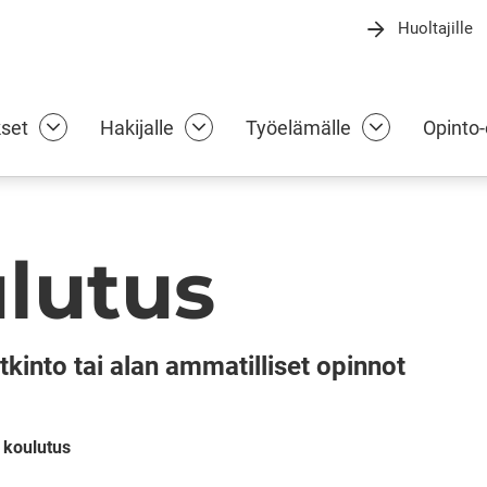
Huoltajille
ammattiopisto
kset
Hakijalle
Työelämälle
Opinto-
Koulutukset alasivut
Hakijalle alasivut
Työelämälle 
lutus
tkinto tai alan ammatilliset opinnot
 koulutus