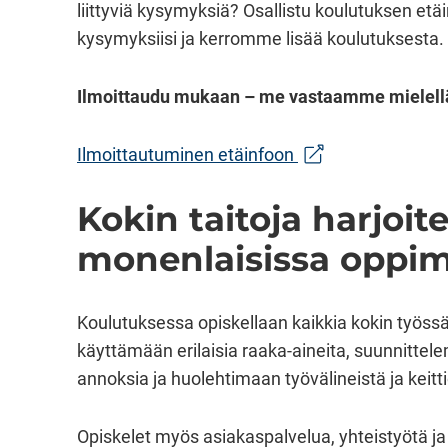
liittyviä kysymyksiä? Osallistu koulutuksen e
kysymyksiisi ja kerromme lisää koulutuksesta.
Ilmoittaudu mukaan – me vastaamme mielel
(siirryt toiseen pal
Ilmoittautuminen etäinfoon
Kokin taitoja harjoit
monenlaisissa oppim
Koulutuksessa opiskellaan kaikkia kokin työssä 
käyttämään erilaisia raaka-aineita, suunnitte
annoksia ja huolehtimaan työvälineistä ja keit
Opiskelet myös asiakaspalvelua, yhteistyötä ja 