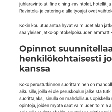
juhlaravintolat, fine dining -ravintolat, hotellit
Ravintola- ja catering-alalla työajat ovat vaihtel
Kokin koulutus antaa hyvät valmiudet alan jatko
saa yleisen jatko-opintokelpoisuuden ammattiko
Opinnot suunnitella
henkilökohtaisesti jo
kanssa
Koko perustutkinnon suorittaminen on mahdollista 
aikuisille, joilla ei ole peruskoulun jälkeistä tu
suorittajaksi, sinulla on mahdollisuus opiskella 
opintoja, joiden myötä saat valmiuden toimia al