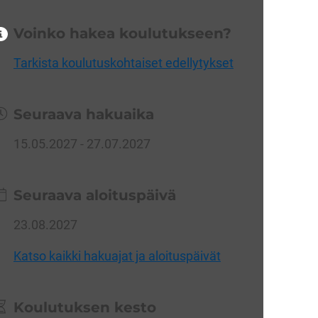
Voinko hakea koulutukseen?
Tarkista koulutuskohtaiset edellytykset
Seuraava hakuaika
15.05.2027 - 27.07.2027
Seuraava aloituspäivä
23.08.2027
Katso kaikki hakuajat ja aloituspäivät
Koulutuksen kesto