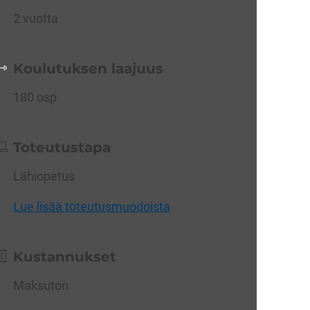
2 vuotta
Koulutuksen laajuus
180 osp
Toteutustapa
Lähiopetus
Lue lisää toteutusmuodoista
Kustannukset
Maksuton