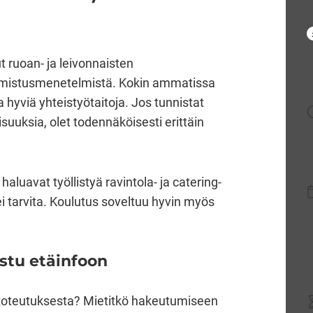
ut ruoan- ja leivonnaisten
 valmistusmenetelmistä. Kokin ammatissa
a hyviä yhteistyötaitoja. Jos tunnistat
suuksia, olet todennäköisesti erittäin
haluavat työllistyä ravintola- ja catering-
i tarvita. Koulutus soveltuu hyvin myös
istu etäinfoon
n toteutuksesta? Mietitkö hakeutumiseen