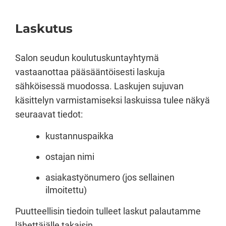
Laskutus
Salon seudun koulutuskuntayhtymä
vastaanottaa pääsääntöisesti laskuja
sähköisessä muodossa. Laskujen sujuvan
käsittelyn varmistamiseksi laskuissa tulee näkyä
seuraavat tiedot:
kustannuspaikka
ostajan nimi
asiakastyönumero (jos sellainen
ilmoitettu)
Puutteellisin tiedoin tulleet laskut palautamme
lähettäjälle takaisin.