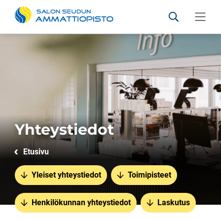
Salon seudun ammattiopis
Hae sivustolt
Valikko
Siirry sisältöön
Yhteystiedot
Etusivu
Yleiset yhteystiedot
Toimipisteet
Henkilökunnan yhteystiedot
Laskutus