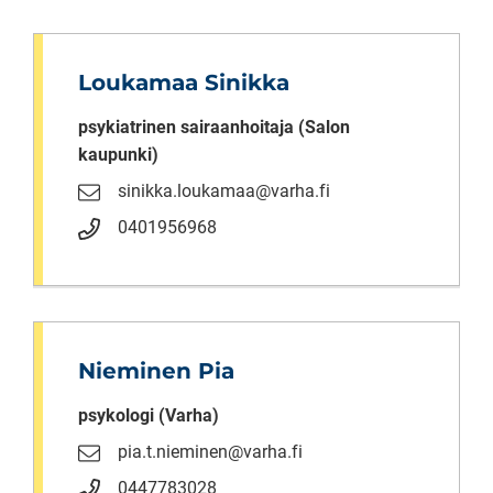
Loukamaa Sinikka
psykiatrinen sairaanhoitaja (Salon
kaupunki)
sinikka.loukamaa@varha.fi
0401956968
Nieminen Pia
psykologi (Varha)
pia.t.nieminen@varha.fi
0447783028