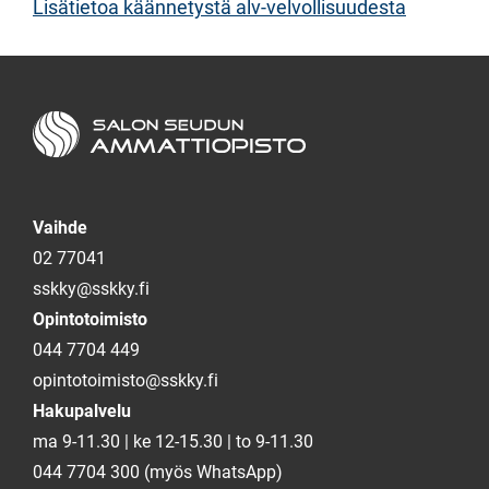
Lisätietoa käännetystä alv-velvollisuudesta
Salon seudun ammattiopisto
Vaihde
02 77041
sskky@sskky.fi
Opintotoimisto
044 7704 449
opintotoimisto@sskky.fi
Hakupalvelu
ma 9-11.30 | ke 12-15.30 | to 9-11.30
044 7704 300 (myös WhatsApp)