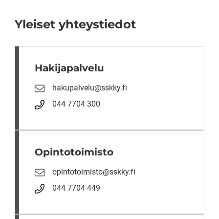
Yleiset yhteystiedot
Hakijapalvelu
hakupalvelu@sskky.fi
044 7704 300
Opintotoimisto
opintotoimisto@sskky.fi
044 7704 449