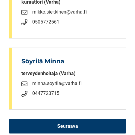
kuraattori (Varha)
mikko.siekkinen@varha.fi
0505772561
Söyrilä Minna
terveydenhoitaja (Varha)
minna.soyrila@varha.fi
0447723715
Seuraava