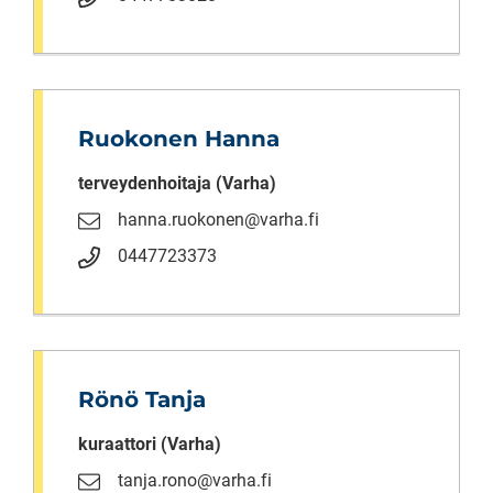
Ruokonen Hanna
terveydenhoitaja (Varha)
hanna.ruokonen@varha.fi
0447723373
Rönö Tanja
kuraattori (Varha)
tanja.rono@varha.fi