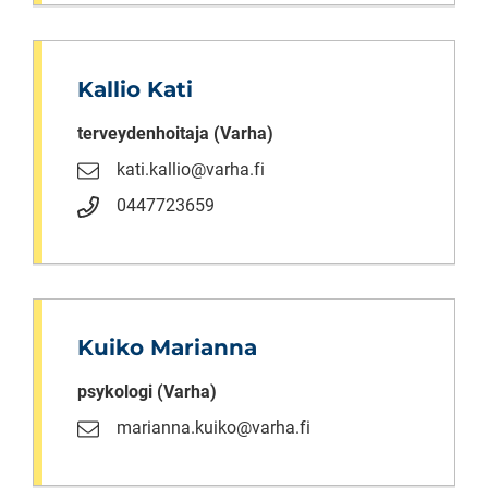
Kallio Kati
terveydenhoitaja (Varha)
kati.kallio@varha.fi
0447723659
Kuiko Marianna
psykologi (Varha)
marianna.kuiko@varha.fi