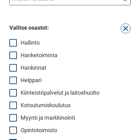
Haku
Valitse osastot:
Suodatt
Hallinto
Hanketoiminta
Hankinnat
Helppari
Kiinteistöpalvelut ja laitoshuolto
Kotoutumiskoulutus
Myynti ja markkinointi
Opintotoimisto