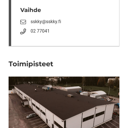
Vaihde
sskky@sskky.fi
02 77041
Toimipisteet